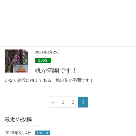
2021年4月2日
BLOG
たけのこが生えてきました
竹藪のタケノコが生えてきました！
2021年3月25日
BLOG
桃が満開です！
いなり建設に植えてある、桃の花が満開です！
投
固
固
固
«
1
2
3
稿
定
定
定
ペ
ペ
ペ
の
最近の投稿
ー
ー
ー
ペ
ジ
ジ
ジ
2026年8月4日
お知らせ