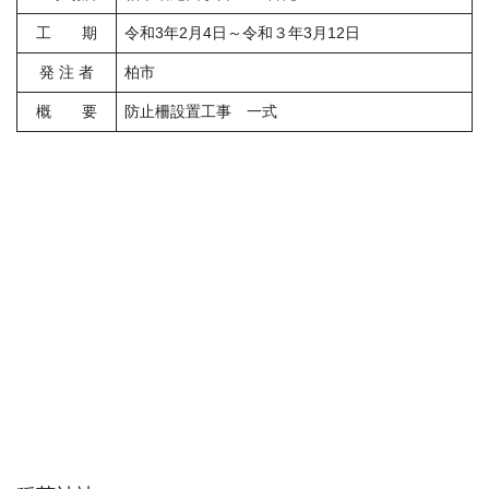
工 期
令和3年2月4日～令和３年3月12日
発 注 者
柏市
概 要
防止柵設置工事 一式