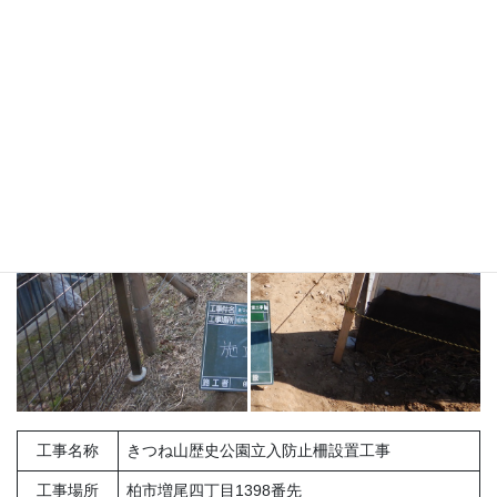
工事名称
きつね山歴史公園立入防止柵設置工事
工事場所
柏市増尾四丁目1398番先