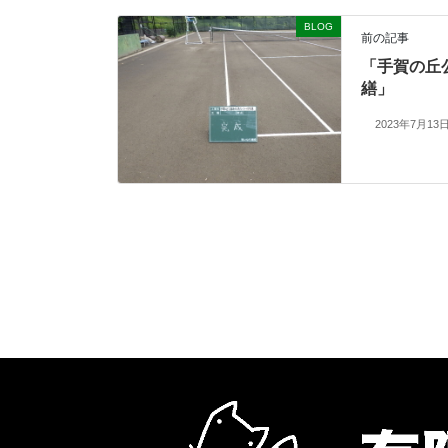
BLOG
前の記事
「手賀の丘
繕」
2023年7月13