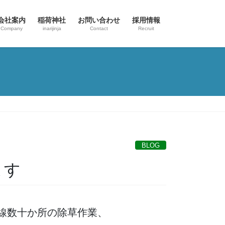
会社案内
稲荷神社
お問い合わせ
採用情報
Company
inarijinja
Contact
Recruit
BLOG
ます
線数十か所の除草作業、