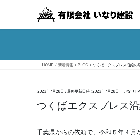
コ
ナ
ン
ビ
テ
ゲ
ン
ー
ツ
シ
へ
ョ
ス
ン
キ
に
ッ
移
HOME
新着情報
BLOG
つくばエクスプレス沿線の
プ
動
2023年7月28日
/ 最終更新日時 :
2023年7月28日
いなりH
つくばエクスプレス沿
千葉県からの依頼で、令和５年４月か